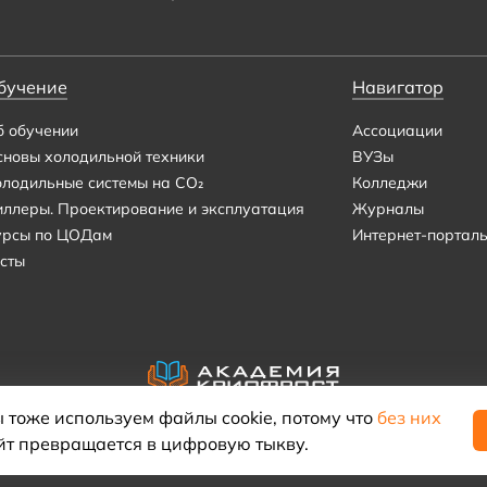
бучение
Навигатор
б обучении
Ассоциации
сновы холодильной техники
ВУЗы
олодильные системы на CO₂
Колледжи
иллеры. Проектирование и эксплуатация
Журналы
урсы по ЦОДам
Интернет-портал
сты
 тоже используем файлы cookie, потому что
без них
йт превращается в цифровую тыкву.
© 2021–2026 «Академия КриоФрост»