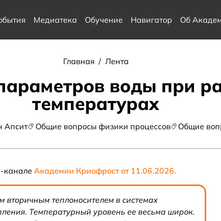
обытия
Медиатека
Обучение
Навигатор
Об Акаде
Главная
/
Лента
параметров воды при р
температурах
н Апсит
Общие вопросы физики процессов
Общие воп
m-канале
Академии Криофрост от 11.06.2026.
м вторичным теплоносителем в системах
ления. Температурный уровень ее весьма широк.