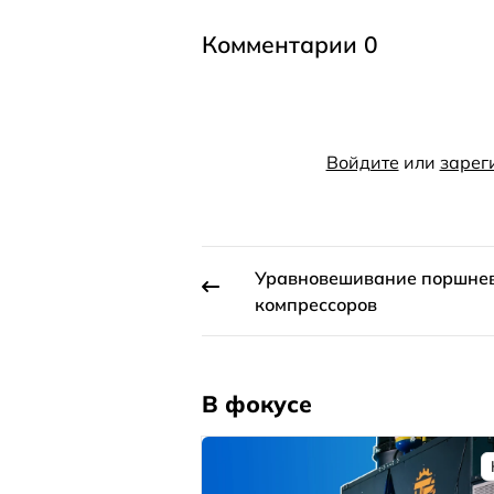
Комментарии 0
Войдите
или
зарег
Уравновешивание поршне
компрессоров
В фокусе