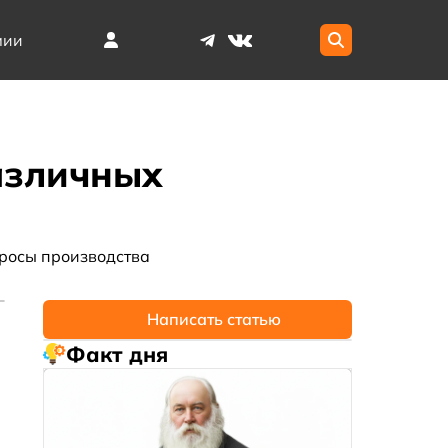
мии
азличных
росы производства
Написать статью
Факт дня