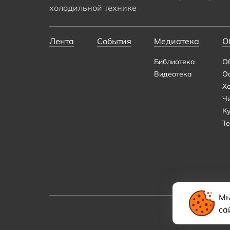
холодильной технике
Лента
События
Медиатека
О
Библиотека
О
Видеотека
О
Х
Ч
К
Те
Мы
са