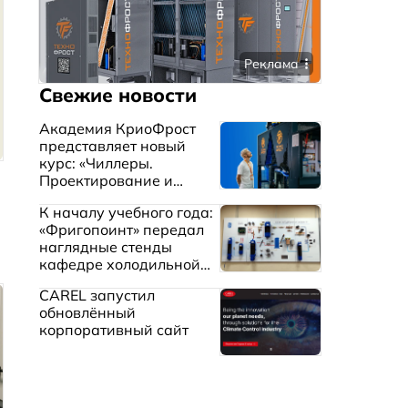
Реклама
Свежие новости
Академия КриоФрост
представляет новый
курс: «Чиллеры.
Проектирование и
эксплуатация систем
К началу учебного года:
охлаждения жидкостей»
«Фригопоинт» передал
наглядные стенды
кафедре холодильной
техники МГТУ им.
CAREL запустил
Баумана
обновлённый
корпоративный сайт