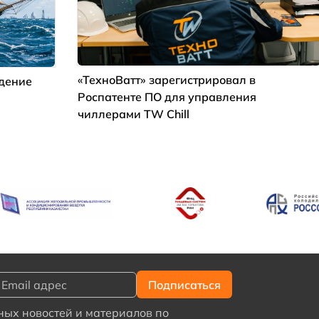
«ТехноВатт» зарегистрировал в
ждение
Роспатенте ПО для управления
чиллерами TW Chill
ых новостей и материалов по