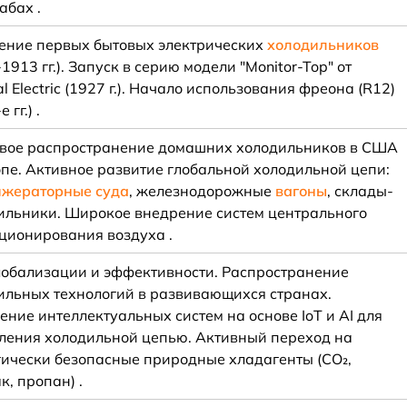
абах .
ение первых бытовых электрических
холодильников
1913 гг.). Запуск в серию модели "Monitor-Top" от
l Electric (1927 г.). Начало использования фреона (R12)
 гг.) .
вое распространение домашних холодильников в США
опе. Активное развитие глобальной холодильной цепи:
жераторные суда
, железнодорожные
вагоны
, склады-
ильники. Широкое внедрение систем центрального
ционирования воздуха .
лобализации и эффективности. Распространение
ильных технологий в развивающихся странах.
ение интеллектуальных систем на основе IoT и AI для
ления холодильной цепью. Активный переход на
гически безопасные природные хладагенты (CO₂,
, пропан) .