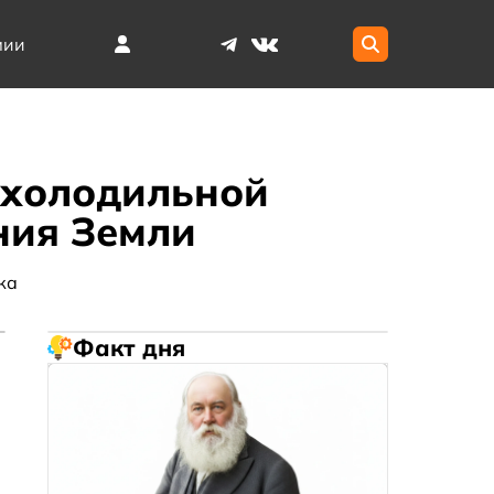
мии
ь холодильной
ния Земли
ка
Факт дня