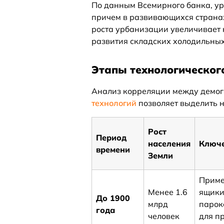
По данным Всемирного банка, ур
причем в развивающихся странах
роста урбанизации увеличивает 
развития складских холодильны
Этапы технологическог
Анализ корреляции между демо
технологий
позволяет выделить 
Рост
Период
населения
Ключе
времени
Земли
Приме
Менее 1.6
ящики
До 1900
млрд
парок
года
человек
для п