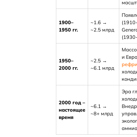
масшт
Появл
1900–
~1.6 →
(1910-
1950 гг.
~2.5 млрд
Genera
(1930-е
Массо
и Евр
1950–
~2.5 →
рефри
2000 гг.
~6.1 млрд
холод
конди
Эра г
холод
2000 год –
~6.1 →
Внедр
настоящее
~8+ млрд
управ
время
эколо
аммиак