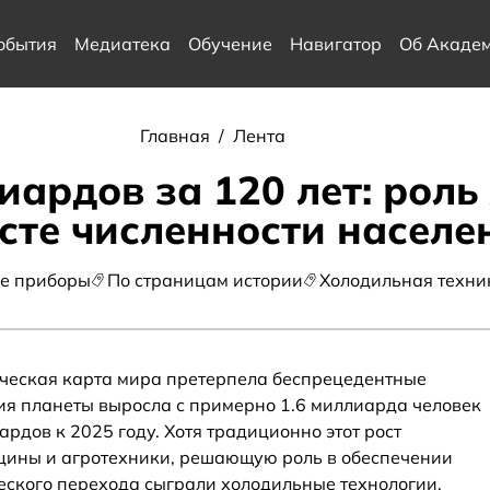
обытия
Медиатека
Обучение
Навигатор
Об Акаде
Главная
/
Лента
лиардов за 120 лет: рол
осте численности населе
е приборы
По страницам истории
Холодильная техни
ическая карта мира претерпела беспрецедентные
ия планеты выросла с примерно 1.6 миллиарда человек
ардов к 2025 году. Хотя традиционно этот рост
цины и агротехники, решающую роль в обеспечении
еского перехода сыграли холодильные технологии.