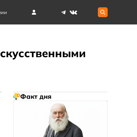
мии
искусственными
Факт дня