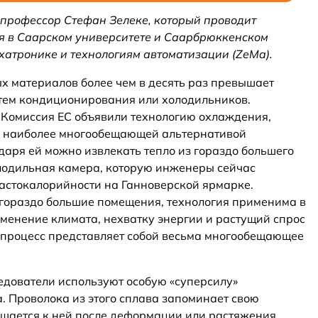
 профессор Стефан Зелеке, который проводит
я в Саарском университете и Саарбрюккенском
хатронике и технологиям автоматизации (ZeMa).
 материалов более чем в десять раз превышает
тем кондиционирования или холодильников.
 Комиссия ЕС объявили технологию охлаждения,
 наиболее многообещающей альтернативой
аря ей можно извлекать тепло из гораздо большего
лодильная камера, которую инженеры сейчас
астокалорийности на Ганноверской ярмарке.
гораздо большие помещения, технология применима в
зменение климата, нехватку энергии и растущий спрос
т процесс представляет собой весьма многообещающее
едователи используют особую «суперсилу»
. Проволока из этого сплава запоминает свою
щается к ней после деформации или растяжения.