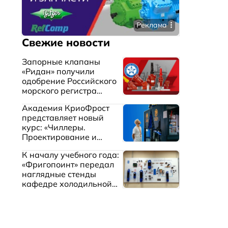
Реклама
Свежие новости
Запорные клапаны
«Ридан» получили
одобрение Российского
морского регистра
судоходства
Академия КриоФрост
представляет новый
курс: «Чиллеры.
Проектирование и
эксплуатация систем
К началу учебного года:
охлаждения жидкостей»
«Фригопоинт» передал
наглядные стенды
кафедре холодильной
техники МГТУ им.
Баумана