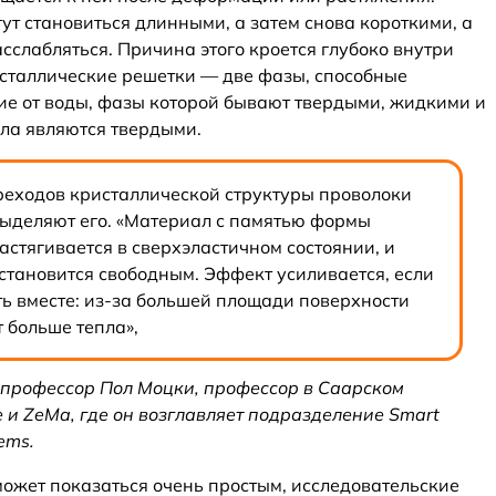
т становиться длинными, а затем снова короткими, а
сслабляться. Причина этого кроется глубоко внутри
исталлические решетки — две фазы, способные
чие от воды, фазы которой бывают твердыми, жидкими и
ла являются твердыми.
реходов кристаллической структуры проволоки
выделяют его. «Материал с памятью формы
растягивается в сверхэластичном состоянии, и
 становится свободным. Эффект усиливается, если
ть вместе: из-за большей площади поверхности
 больше тепла»,
 профессор Пол Моцки, профессор в Саарском
 и ZeMa, где он возглавляет подразделение Smart
ems.
может показаться очень простым, исследовательские