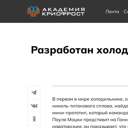
Лента
С
Разработан холо
В первом в мире холодильнике, 
никель-титанового сплава, найде
мини-прототип, который команда
Пауля Моцки представит на Ганно
новаторским: он показывает, что