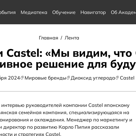
обытия
Медиатека
Обучение
Навигатор
Об Акаде
Главная
/
Лента
 Castel: «Мы видим, что
ивное решение для буд
бря 2024
Мировые бренды
Диоксид углерода
Castel
интервью руководителей компании Castel японскому
льянская семейная компания, специализирующаяся на
ионирования и охлаждения. Менеджер по маркетингу и
и директор по развитию Карло Пипия рассказали
сти и стратегиях Castel.