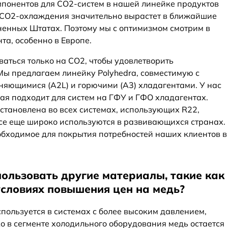
понентов для CO2-систем в нашей линейке продуктов
к CO2-охлаждения значительно вырастет в ближайшие
иненных Штатах. Поэтому мы с оптимизмом смотрим в
та, особенно в Европе.
аться только на CO2, чтобы удовлетворить
ы предлагаем линейку Polyhedra, совместимую с
няющимися (A2L) и горючими (A3) хладагентами. У нас
орая подходит для систем на ГФУ и ГФО хладагентах.
установлена во всех системах, использующих R22,
все еще широко используются в развивающихся странах.
еобходимое для покрытия потребностей наших клиентов в
спользовать другие материалы, такие как
условиях повышения цен на медь?
пользуется в системах с более высоким давлением,
о в сегменте холодильного оборудования медь остается