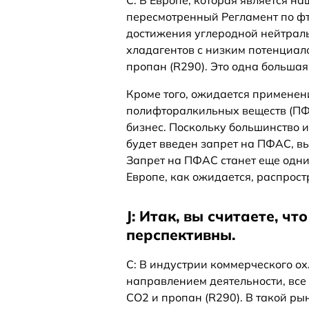
C: В Европе, которая является н
пересмотренный Регламент по фт
достижения углеродной нейтраль
хладагентов с низким потенциало
пропан (R290). Это одна большая
Кроме того, ожидается применен
полифторалкильных веществ (ПФА
бизнес. Поскольку большинство 
будет введен запрет на ПФАС, в
Запрет на ПФАС станет еще одни
Европе, как ожидается, распрост
J: Итак, вы считаете, ч
перспективны.
C: В индустрии коммерческого о
направлением деятельности, все
CO2 и пропан (R290). В такой ры