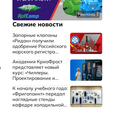
Реклама
Свежие новости
Запорные клапаны
«Ридан» получили
одобрение Российского
морского регистра
судоходства
Академия КриоФрост
представляет новый
в
курс: «Чиллеры.
.
Проектирование и
эксплуатация систем
К началу учебного года:
охлаждения жидкостей»
«Фригопоинт» передал
наглядные стенды
кафедре холодильной
техники МГТУ им.
Баумана