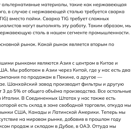
у альтернативные материалы, такие как нержавеющая
того, в случае с нержавеющей сталью требуется сварка
IG) вместо пайки. Сварка TIG требует сложных
иалистов могут выполнять эту работу. Таким образом, м
 нержавеющую сталь в нашем сегменте промышленности.
 основной рынок. Какой рынок является вторым по
шими рынками являются Азия с центром в Китае и
А. Мы работаем в Азии через Китай, где у нас есть два
омпания по продажам в Пекине, а другое —
ае. Шанхайский завод производит фильтры и другую
т 3 до 5% от общего объёма производства. Все остальны
в Италии. В Соединенных Штатах у нас также есть
оторой есть склад в зоне свободной торговли, откуда мы
рынки США, Канады и Латинской Америки. Теперь мы
утствие на мировом рынке, добавив в прошлом году
ом продаж и складом в Дубае, в ОАЭ. Оттуда мы