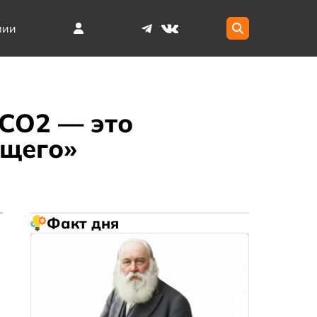
мии
 CO2 — это
ущего»
Факт дня