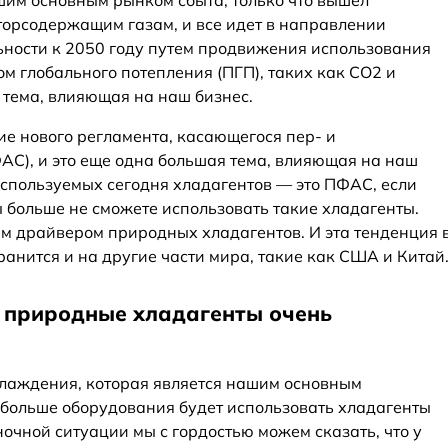
ашим основным рынком сбыта, только что вышел
орсодержащим газам, и все идет в направлении
ности к 2050 году путем продвижения использования
м глобального потепления (ПГП), таких как CO2 и
 тема, влияющая на наш бизнес.
ие нового регламента, касающегося пер- и
С), и это еще одна большая тема, влияющая на наш
используемых сегодня хладагентов — это ПФАС, если
ы больше не сможете использовать такие хладагенты.
м драйвером природных хладагентов. И эта тенденция 
ранится и на другие части мира, такие как США и Китай
то природные хладагенты очень
хлаждения, которая является нашим основным
 больше оборудования будет использовать хладагенты
ночной ситуации мы с гордостью можем сказать, что у