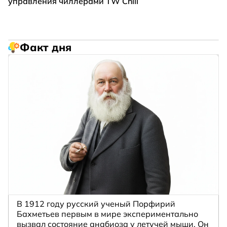
управления чиллерами TW Chill
Факт дня
В 1912 году русский ученый Порфирий
Бахметьев первым в мире экспериментально
вызвал состояние анабиоза у летучей мыши. Он