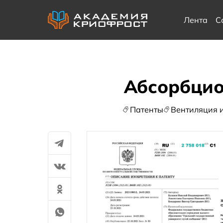
Лента
С
Абсорбцио
Патенты
Вентиляция 