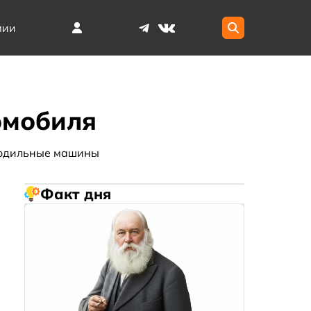
мии
омобиля
одильные машины
Факт дня