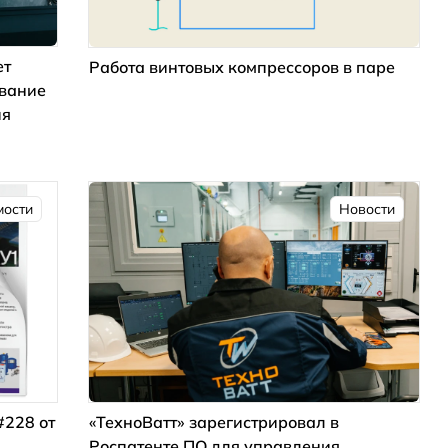
ет
Работа винтовых компрессоров в паре
ование
ия
мости
Новости
#228 от
«ТехноВатт» зарегистрировал в
Роспатенте ПО для управления