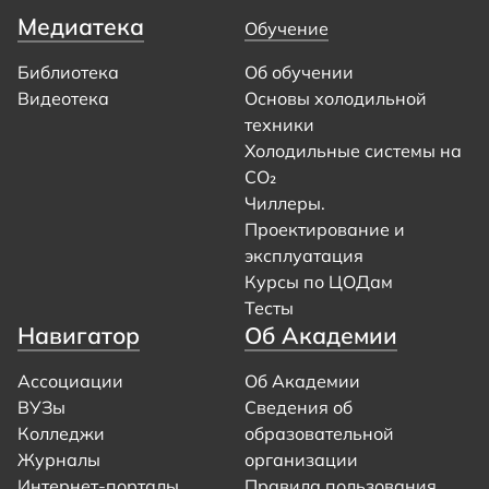
Медиатека
Обучение
Библиотека
Об обучении
Видеотека
Основы холодильной
техники
Холодильные системы на
CO₂
Чиллеры.
Проектирование и
эксплуатация
Курсы по ЦОДам
Тесты
Навигатор
Об Академии
Ассоциации
Об Академии
ВУЗы
Сведения об
Колледжи
образовательной
Журналы
организации
Интернет-порталы
Правила пользования