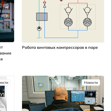
ет
Работа винтовых компрессоров в паре
ование
ия
мости
Новости