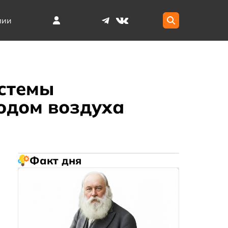
мии
стемы
одом воздуха
Факт дня