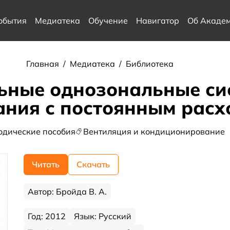
обытия
Медиатека
Обучение
Навигатор
Об Акаде
Главная
/
Медиатека
/
Библиотека
ьные однозональные си
ния с постоянным расх
одические пособия
Вентиляция и кондиционирование
Читать
Скачать
Автор: Бройда В. А.
Год: 2012
Язык: Русский