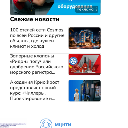
Реклама
Свежие новости
100 отелей сети Cosmos
по всей России и другие
объекты, где нужен
климат и холод
Запорные клапаны
«Ридан» получили
одобрение Российского
морского регистра
судоходства
Академия КриоФрост
представляет новый
курс: «Чиллеры.
Проектирование и
эксплуатация систем
охлаждения жидкостей»