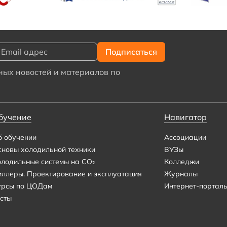
ых новостей и материалов по
бучение
Навигатор
б обучении
Ассоциации
сновы холодильной техники
ВУЗы
олодильные системы на CO₂
Колледжи
иллеры. Проектирование и эксплуатация
Журналы
урсы по ЦОДам
Интернет-портал
сты