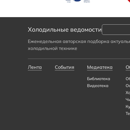
Холодильные ведомости
Еженедельная авторская подборка актуальн
холодильной технике
Лента
События
Медиатека
О
Библиотека
О
Видеотека
О
Х
Ч
К
Те