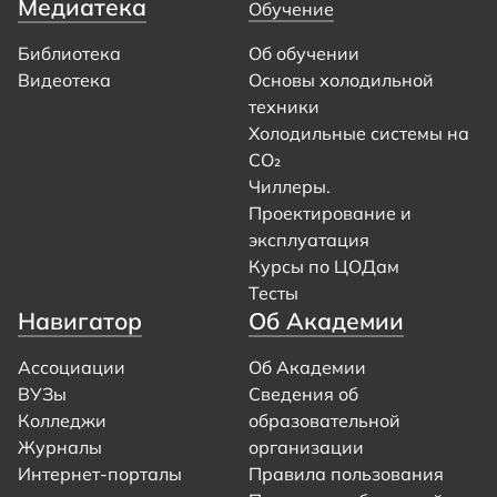
Медиатека
Обучение
Библиотека
Об обучении
Видеотека
Основы холодильной
техники
Холодильные системы на
CO₂
Чиллеры.
Проектирование и
эксплуатация
Курсы по ЦОДам
Тесты
Навигатор
Об Академии
Ассоциации
Об Академии
ВУЗы
Сведения об
Колледжи
образовательной
Журналы
организации
Интернет-порталы
Правила пользования