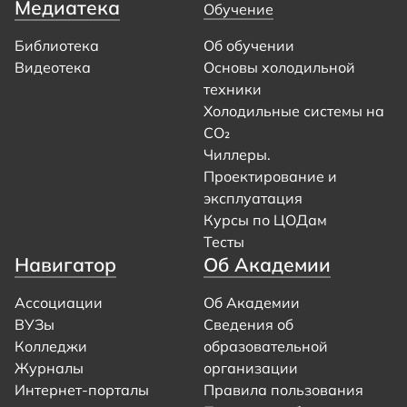
Медиатека
Обучение
Библиотека
Об обучении
Видеотека
Основы холодильной
техники
Холодильные системы на
CO₂
Чиллеры.
Проектирование и
эксплуатация
Курсы по ЦОДам
Тесты
Навигатор
Об Академии
Ассоциации
Об Академии
ВУЗы
Сведения об
Колледжи
образовательной
Журналы
организации
Интернет-порталы
Правила пользования