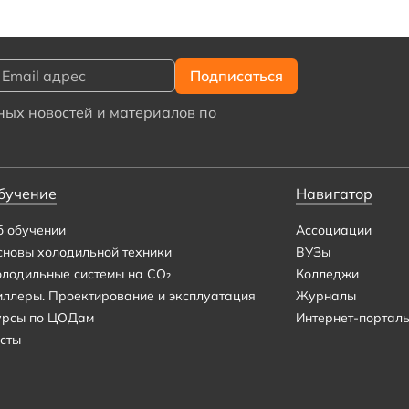
ых новостей и материалов по
бучение
Навигатор
б обучении
Ассоциации
сновы холодильной техники
ВУЗы
олодильные системы на CO₂
Колледжи
иллеры. Проектирование и эксплуатация
Журналы
урсы по ЦОДам
Интернет-портал
сты