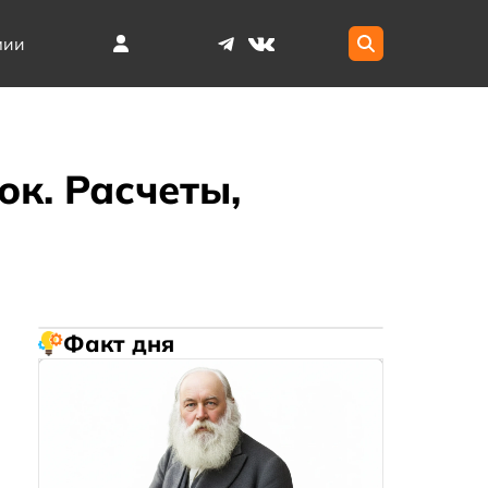
мии
к. Расчеты,
Факт дня