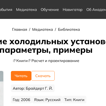
обытия
Медиатека
Обучение
Навигатор
Об Акаде
Главная
/
Медиатека
/
Библиотека
е холодильных установо
параметры, примеры
Книги
Расчет и проектирование
Читать
Скачать
Автор: Брайдерт Г. Й.
Год: 2006
Язык: Русский
Тип: Книги