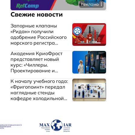
Реклама
Свежие новости
Запорные клапаны
«Ридан» получили
одобрение Российского
морского регистра
судоходства
Академия КриоФрост
представляет новый
курс: «Чиллеры.
Проектирование и
эксплуатация систем
К началу учебного года:
охлаждения жидкостей»
«Фригопоинт» передал
наглядные стенды
кафедре холодильной
техники МГТУ им.
Баумана