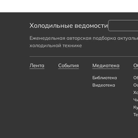
Холодильные ведомости
Еженедельная авторская подборка актуальн
холодильной технике
Лента
События
Медиатека
О
Библиотека
О
Видеотека
О
Х
Ч
К
Те