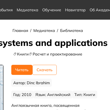
обытия
Медиатека
Обучение
Навигатор
Об Акаде
Главная
/
Медиатека
/
Библиотека
systems and applications 
Книги
Расчет и проектирование
Читать
Скачать
Автор: Dinc Ibrahim
Год: 2010
Язык: Английский
Тип: Книги
Англоязычная книга, посвященная