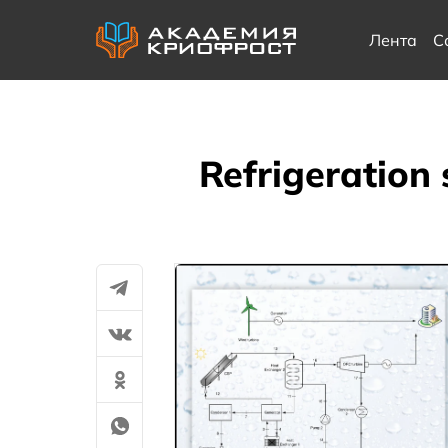
Лента
С
Refrigeration 