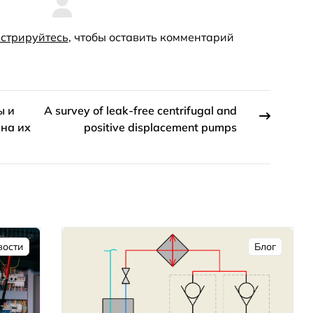
стрируйтесь
, чтобы оставить комментарий
ы и
A survey of leak-free centrifugal and
 на их
positive displacement pumps
вости
Блог