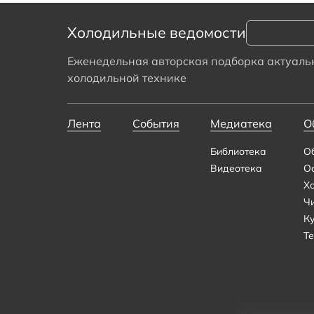
Холодильные ведомости
Еженедельная авторская подборка актуальн
холодильной технике
Лента
События
Медиатека
О
Библиотека
О
Видеотека
О
Х
Ч
К
Те