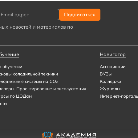
ых новостей и материалов по
бучение
Навигатор
б обучении
Ассоциации
сновы холодильной техники
ВУЗы
олодильные системы на CO₂
Колледжи
иллеры. Проектирование и эксплуатация
Журналы
урсы по ЦОДам
Интернет-портал
сты