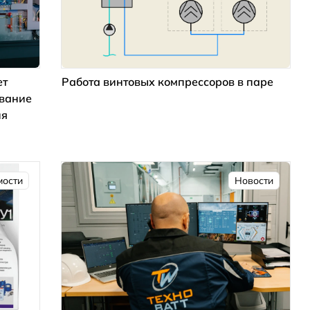
ет
Работа винтовых компрессоров в паре
ование
ия
мости
Новости