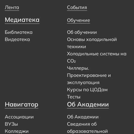
Лента
События
Медиатека
Обучение
Библиотека
Об обучении
Видеотека
Основы холодильной
техники
Холодильные системы на
CO₂
Чиллеры.
Проектирование и
эксплуатация
Курсы по ЦОДам
Тесты
Навигатор
Об Академии
Ассоциации
Об Академии
ВУЗы
Сведения об
Колледжи
образовательной