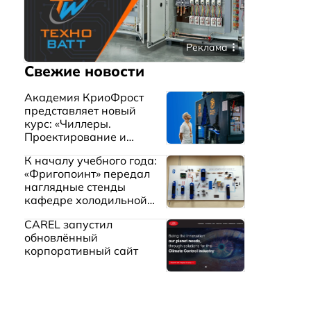
Реклама
Свежие новости
Академия КриоФрост
представляет новый
курс: «Чиллеры.
Проектирование и
эксплуатация систем
К началу учебного года:
охлаждения жидкостей»
«Фригопоинт» передал
наглядные стенды
кафедре холодильной
техники МГТУ им.
CAREL запустил
Баумана
обновлённый
корпоративный сайт