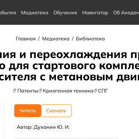
обытия
Медиатека
Обучение
Навигатор
Об Акаде
Главная
/
Медиатека
/
Библиотека
ия и переохлаждения п
 для стартового компл
сителя с метановым дви
Патенты
Криогенная техника
СПГ
Читать
Скачать
Автор: Духанин Ю. И.