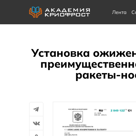
Лента
С
Установка ожижен
преимущественно
ракеты-но