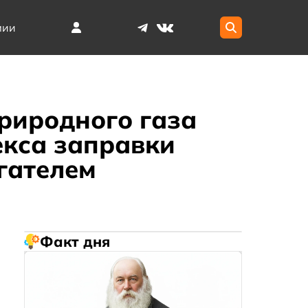
мии
риродного газа
екса заправки
гателем
Факт дня