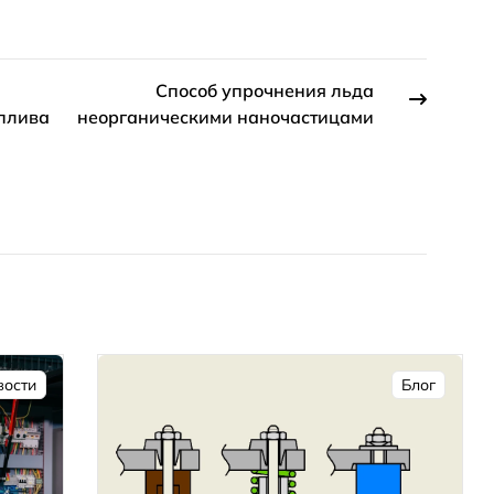
Способ упрочнения льда
плива
неорганическими наночастицами
вости
Блог