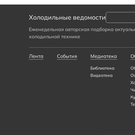
Холодильные ведомости
Еженедельная авторская подборка актуальн
холодильной технике
Лента
События
Медиатека
О
Библиотека
О
Видеотека
О
Х
Ч
К
Те