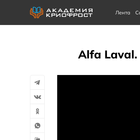
Лента
С
Alfa Lava