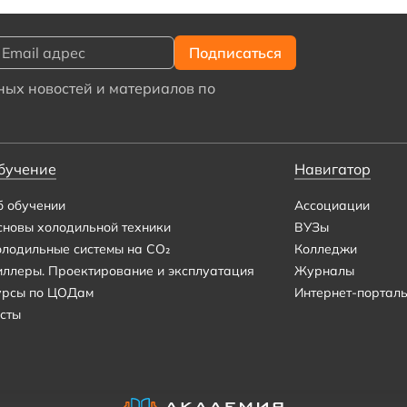
ых новостей и материалов по
бучение
Навигатор
б обучении
Ассоциации
сновы холодильной техники
ВУЗы
олодильные системы на CO₂
Колледжи
иллеры. Проектирование и эксплуатация
Журналы
урсы по ЦОДам
Интернет-портал
сты