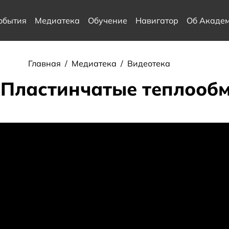
обытия
Медиатека
Обучение
Навигатор
Об Акаде
Главная
/
Медиатека
/
Видеотека
l. Пластинчатые теплооб