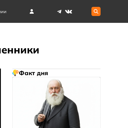
мии
менники
Факт дня