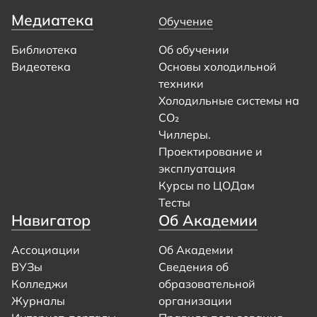
Медиатека
Обучение
Библиотека
Об обучении
Видеотека
Основы холодильной
техники
Холодильные системы на
CO₂
Чиллеры.
Проектирование и
эксплуатация
Курсы по ЦОДам
Тесты
Навигатор
Об Академии
Ассоциации
Об Академии
ВУЗы
Сведения об
Колледжи
образовательной
Журналы
организации