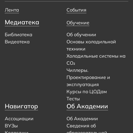
Лента
События
Медиатека
Обучение
Библиотека
Об обучении
Видеотека
Основы холодильной
техники
Холодильные системы на
CO₂
Чиллеры.
Проектирование и
эксплуатация
Курсы по ЦОДам
Тесты
Навигатор
Об Академии
Ассоциации
Об Академии
ВУЗы
Сведения об
Колледжи
образовательной