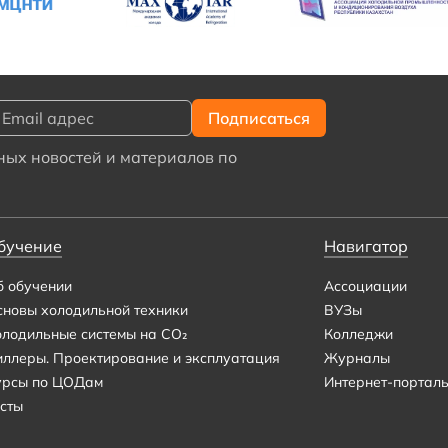
ых новостей и материалов по
бучение
Навигатор
б обучении
Ассоциации
сновы холодильной техники
ВУЗы
олодильные системы на CO₂
Колледжи
иллеры. Проектирование и эксплуатация
Журналы
урсы по ЦОДам
Интернет-портал
сты