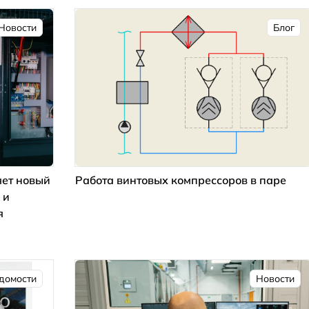
Новости
Блог
ет новый
Работа винтовых компрессоров в паре
 и
я
домости
Новости