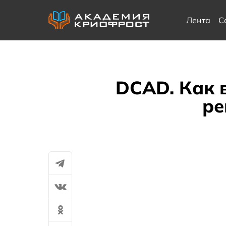
Лента
С
DCAD. Как 
ре