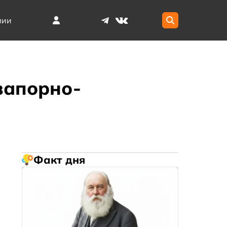
мии
запорно-
Факт дня