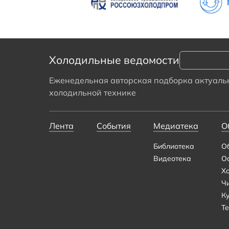
Холодильные ведомости
Еженедельная авторская подборка актуальн
холодильной технике
Лента
События
Медиатека
О
Библиотека
О
Видеотека
О
Х
Ч
К
Те