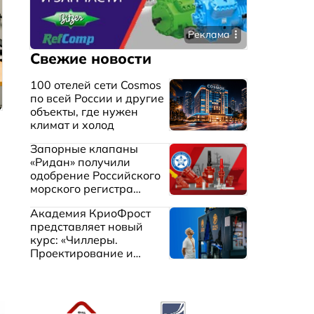
Реклама
Свежие новости
100 отелей сети Cosmos
по всей России и другие
объекты, где нужен
климат и холод
Запорные клапаны
«Ридан» получили
одобрение Российского
морского регистра
судоходства
Академия КриоФрост
представляет новый
курс: «Чиллеры.
Проектирование и
эксплуатация систем
охлаждения жидкостей»