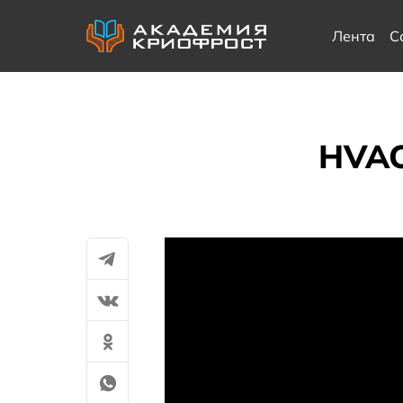
Лента
С
HVAC