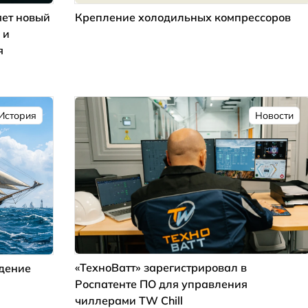
ет новый
Крепление холодильных компрессоров
 и
я
История
Новости
«ТехноВатт» зарегистрировал в
ждение
Роспатенте ПО для управления
чиллерами TW Chill