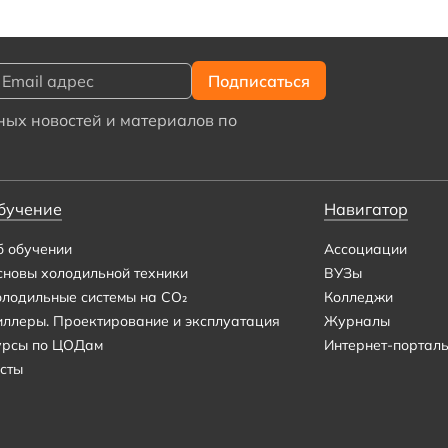
ых новостей и материалов по
бучение
Навигатор
б обучении
Ассоциации
сновы холодильной техники
ВУЗы
олодильные системы на CO₂
Колледжи
иллеры. Проектирование и эксплуатация
Журналы
урсы по ЦОДам
Интернет-портал
сты