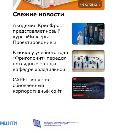
Реклама
Свежие новости
Академия КриоФрост
представляет новый
курс: «Чиллеры.
Проектирование и
эксплуатация систем
К началу учебного года:
охлаждения жидкостей»
«Фригопоинт» передал
наглядные стенды
кафедре холодильной
техники МГТУ им.
CAREL запустил
Баумана
обновлённый
корпоративный сайт