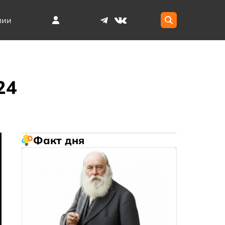
мии
24
Факт дня