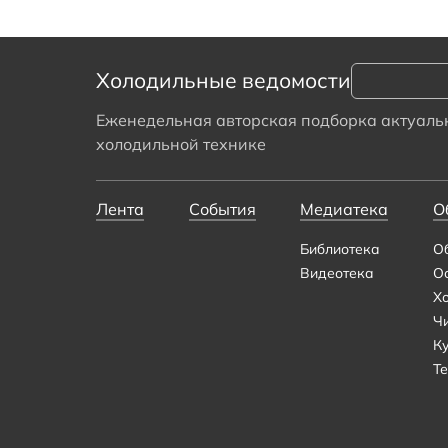
Холодильные ведомости
Еженедельная авторская подборка актуальн
холодильной технике
Лента
События
Медиатека
О
Библиотека
О
Видеотека
О
Х
Ч
К
Те