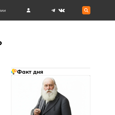
мии
？
Факт дня