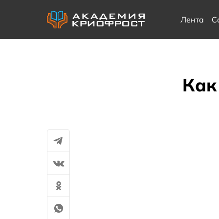
Лента
С
Как