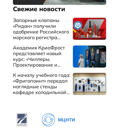
Свежие новости
Запорные клапаны
«Ридан» получили
одобрение Российского
морского регистра
судоходства
Академия КриоФрост
представляет новый
курс: «Чиллеры.
Проектирование и
эксплуатация систем
К началу учебного года:
охлаждения жидкостей»
«Фригопоинт» передал
наглядные стенды
кафедре холодильной
техники МГТУ им.
Баумана