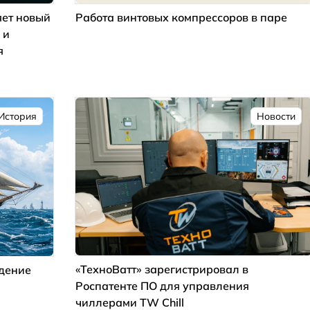
ет новый
Работа винтовых компрессоров в паре
 и
я
История
Новости
«ТехноВатт» зарегистрировал в
ждение
Роспатенте ПО для управления
чиллерами TW Chill