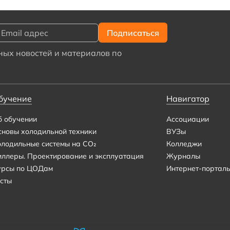
ых новостей и материалов по
бучение
Навигатор
б обучении
Ассоциации
сновы холодильной техники
ВУЗы
олодильные системы на CO₂
Колледжи
иллеры. Проектирование и эксплуатация
Журналы
урсы по ЦОДам
Интернет-портал
сты