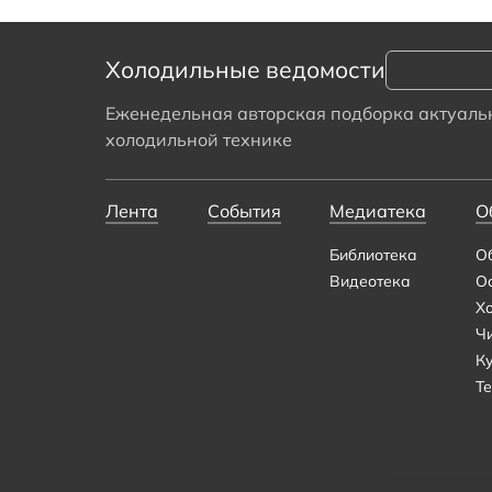
Холодильные ведомости
Еженедельная авторская подборка актуальн
холодильной технике
Лента
События
Медиатека
О
Библиотека
О
Видеотека
О
Х
Ч
К
Те