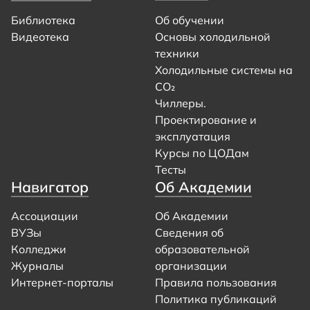
Библиотека
Об обучении
Видеотека
Основы холодильной
техники
Холодильные системы на
CO₂
Чиллеры.
Проектирование и
эксплуатация
Курсы по ЦОДам
Тесты
Навигатор
Об Академии
Ассоциации
Об Академии
ВУЗы
Сведения об
Колледжи
образовательной
Журналы
организации
Интернет-порталы
Правила пользования
Политика публикаций