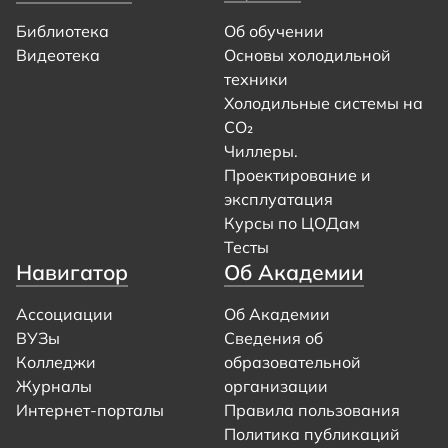
Библиотека
Об обучении
Видеотека
Основы холодильной
техники
Холодильные системы на
CO₂
Чиллеры.
Проектирование и
эксплуатация
Курсы по ЦОДам
Тесты
Навигатор
Об Академии
Ассоциации
Об Академии
ВУЗы
Сведения об
Колледжи
образовательной
Журналы
организации
Интернет-порталы
Правила пользования
Политика публикаций