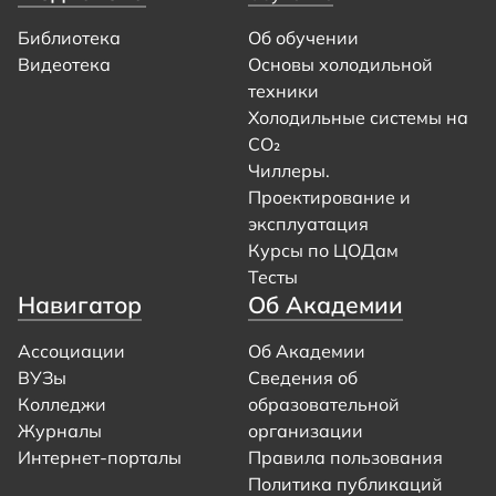
Библиотека
Об обучении
Видеотека
Основы холодильной
техники
Холодильные системы на
CO₂
Чиллеры.
Проектирование и
эксплуатация
Курсы по ЦОДам
Тесты
Навигатор
Об Академии
Ассоциации
Об Академии
ВУЗы
Сведения об
Колледжи
образовательной
Журналы
организации
Интернет-порталы
Правила пользования
Политика публикаций