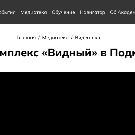
обытия
Медиатека
Обучение
Навигатор
Об Акаде
Главная
/
Медиатека
/
Видеотека
мплекс «Видный» в Под