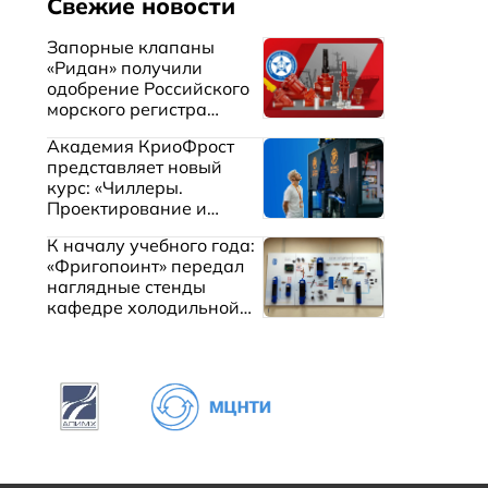
Свежие новости
Запорные клапаны
«Ридан» получили
одобрение Российского
морского регистра
судоходства
Академия КриоФрост
представляет новый
курс: «Чиллеры.
Проектирование и
эксплуатация систем
К началу учебного года:
охлаждения жидкостей»
«Фригопоинт» передал
наглядные стенды
кафедре холодильной
техники МГТУ им.
Баумана