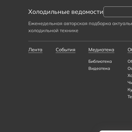
Холодильные ведомости
Еженедельная авторская подборка актуальн
холодильной технике
Лента
События
Медиатека
О
Библиотека
О
Видеотека
О
Х
Ч
К
Те