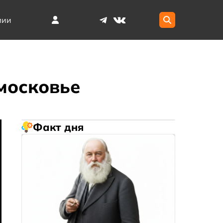
мии
московье
Факт дня