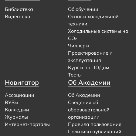
Библиотека
Об обучении
Видеотека
Основы холодильной
техники
Холодильные системы на
CO₂
Чиллеры.
Проектирование и
эксплуатация
Курсы по ЦОДам
Тесты
Навигатор
Об Академии
Ассоциации
Об Академии
ВУЗы
Сведения об
Колледжи
образовательной
Журналы
организации
Интернет-порталы
Правила пользования
Политика публикаций