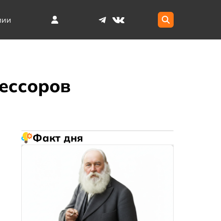
мии
ессоров
Факт дня