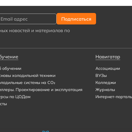
ых новостей и материалов по
бучение
Навигатор
б обучении
Ассоциации
сновы холодильной техники
ВУЗы
олодильные системы на CO₂
Колледжи
иллеры. Проектирование и эксплуатация
Журналы
урсы по ЦОДам
Интернет-портал
сты