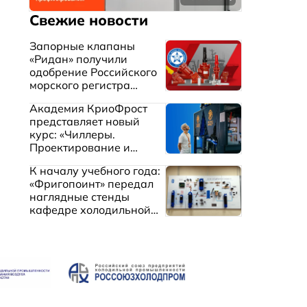
Свежие новости
Запорные клапаны
«Ридан» получили
одобрение Российского
морского регистра
судоходства
Академия КриоФрост
представляет новый
курс: «Чиллеры.
Проектирование и
эксплуатация систем
К началу учебного года:
охлаждения жидкостей»
«Фригопоинт» передал
наглядные стенды
кафедре холодильной
техники МГТУ им.
Баумана