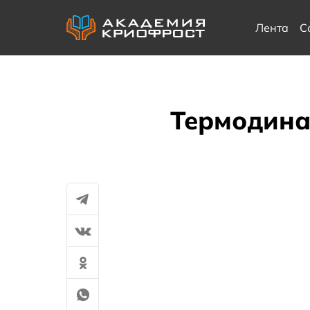
Лента
С
Термодина