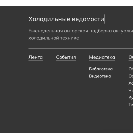
Холодильные ведомости
Еженедельная авторская подборка актуальн
холодильной технике
Лента
События
Медиатека
О
Библиотека
О
Видеотека
О
Х
Ч
К
Те