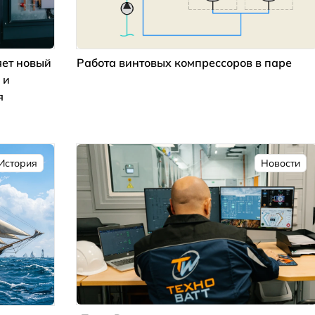
ет новый
Работа винтовых компрессоров в паре
 и
я
История
Новости