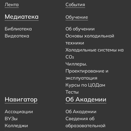
Лента
События
Медиатека
Обучение
Библиотека
Об обучении
Видеотека
Основы холодильной
техники
Холодильные системы на
CO₂
Чиллеры.
Проектирование и
эксплуатация
Курсы по ЦОДам
Тесты
Навигатор
Об Академии
Ассоциации
Об Академии
ВУЗы
Сведения об
Колледжи
образовательной