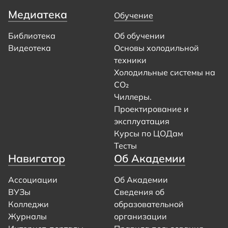
Медиатека
Обучение
Библиотека
Об обучении
Видеотека
Основы холодильной
техники
Холодильные системы на
CO₂
Чиллеры.
Проектирование и
эксплуатация
Курсы по ЦОДам
Тесты
Навигатор
Об Академии
Ассоциации
Об Академии
ВУЗы
Сведения об
Колледжи
образовательной
Журналы
организации