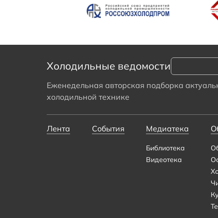
Холодильные ведомости
Еженедельная авторская подборка актуальн
холодильной технике
Лента
События
Медиатека
О
Библиотека
О
Видеотека
О
Х
Ч
К
Те