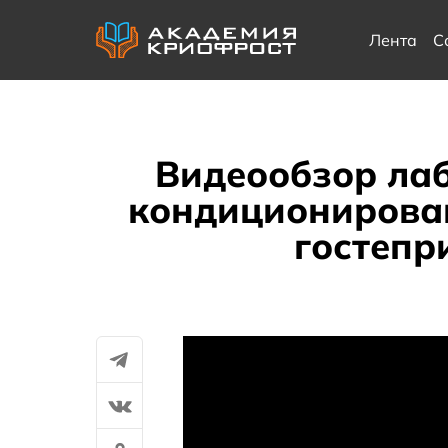
Лента
С
Видеообзор лаб
кондиционирова
гостепр