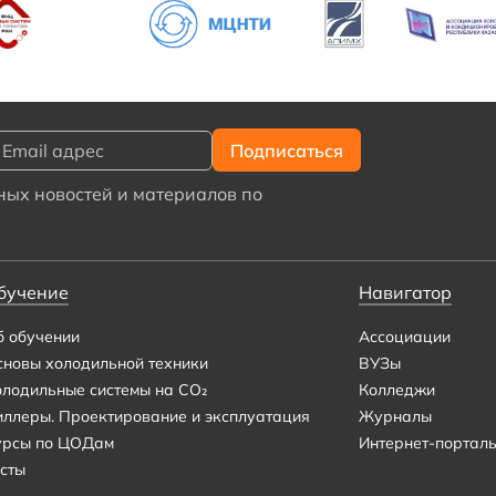
ых новостей и материалов по
бучение
Навигатор
б обучении
Ассоциации
сновы холодильной техники
ВУЗы
олодильные системы на CO₂
Колледжи
иллеры. Проектирование и эксплуатация
Журналы
урсы по ЦОДам
Интернет-портал
сты