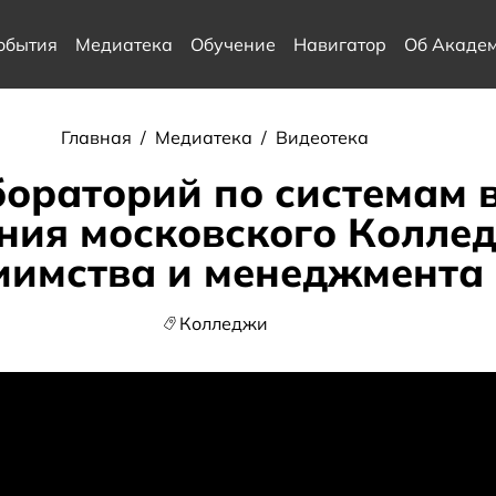
обытия
Медиатека
Обучение
Навигатор
Об Акаде
Главная
/
Медиатека
/
Видеотека
ораторий по системам 
ния московского Колле
иимства и менеджмента
Колледжи