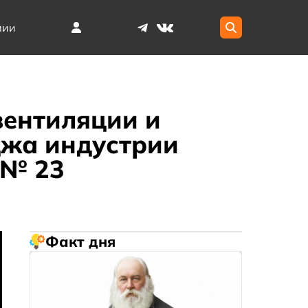
мии
вентиляции и
джа индустрии
 № 23
Факт дня