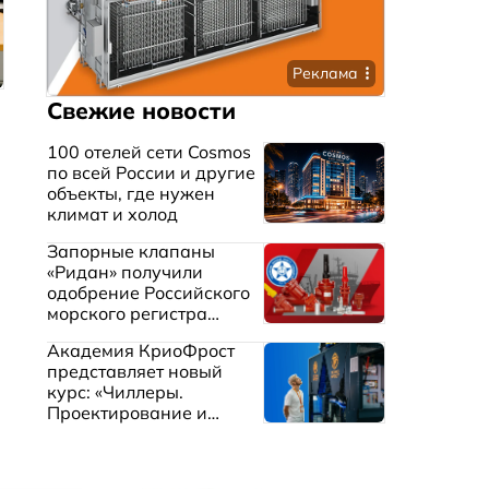
Реклама
Свежие новости
100 отелей сети Cosmos
по всей России и другие
объекты, где нужен
климат и холод
Запорные клапаны
«Ридан» получили
одобрение Российского
морского регистра
судоходства
Академия КриоФрост
представляет новый
курс: «Чиллеры.
Проектирование и
эксплуатация систем
охлаждения жидкостей»