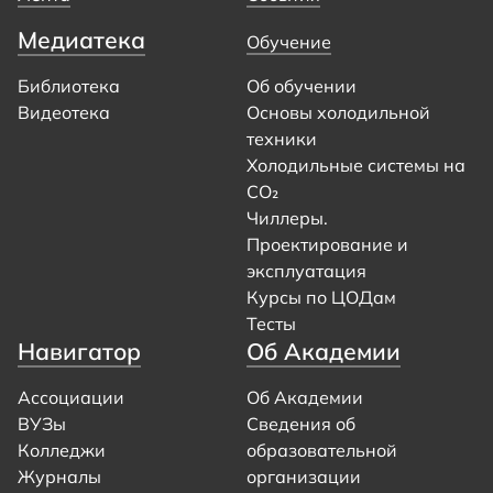
Медиатека
Обучение
Библиотека
Об обучении
Видеотека
Основы холодильной
техники
Холодильные системы на
CO₂
Чиллеры.
Проектирование и
эксплуатация
Курсы по ЦОДам
Тесты
Навигатор
Об Академии
Ассоциации
Об Академии
ВУЗы
Сведения об
Колледжи
образовательной
Журналы
организации