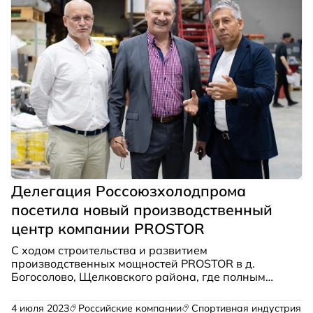
Делегация Россоюзхолодпрома
посетила новый производственный
центр компании PROSTOR
С ходом строительства и развитием
производственных мощностей PROSTOR в д.
Богосолово, Щелковского района, где полным
ходом идет строительство крупного
производственного комплекса компании,
4 июля 2023
Российские компании
Спортивная индустрия