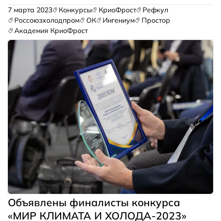
включает в себя две хоккейные арены 60х28м.
7 марта 2023
Конкурсы
КриоФрост
Рефкул
Россоюзхолодпром
ОК
Ингениум
Простор
Академия КриоФрост
Объявлены финалисты конкурса
«МИР КЛИМАТА И ХОЛОДА-2023»