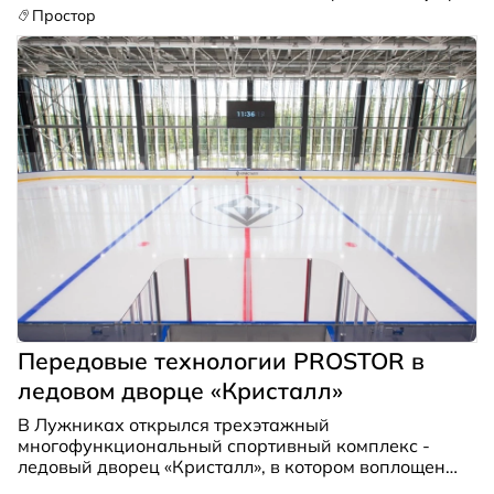
ознакомились председатель правления
Простор
Россоюзхолодпрома Дубровин Юрий Николаевич
и его заместитель Альберт Анатольевич
Кириллов.
Передовые технологии PROSTOR в
ледовом дворце «Кристалл»
В Лужниках открылся трехэтажный
многофункциональный спортивный комплекс -
ледовый дворец «Кристалл», в котором воплощены
передовые технологии PROSTOR. Ледовый дворец