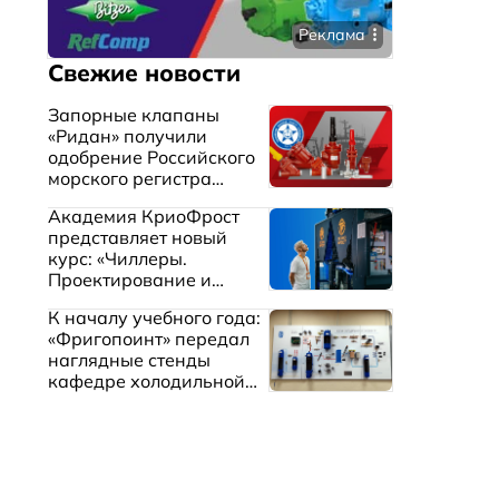
Реклама
Свежие новости
Запорные клапаны
«Ридан» получили
одобрение Российского
морского регистра
судоходства
Академия КриоФрост
представляет новый
курс: «Чиллеры.
Проектирование и
эксплуатация систем
К началу учебного года:
охлаждения жидкостей»
«Фригопоинт» передал
наглядные стенды
кафедре холодильной
техники МГТУ им.
Баумана