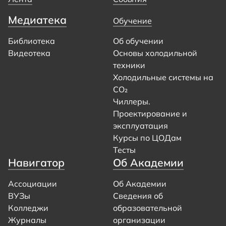
Медиатека
Обучение
Библиотека
Об обучении
Видеотека
Основы холодильной
техники
Холодильные системы на
CO₂
Чиллеры.
Проектирование и
эксплуатация
Курсы по ЦОДам
Тесты
Навигатор
Об Академии
Ассоциации
Об Академии
ВУЗы
Сведения об
Колледжи
образовательной
Журналы
организации