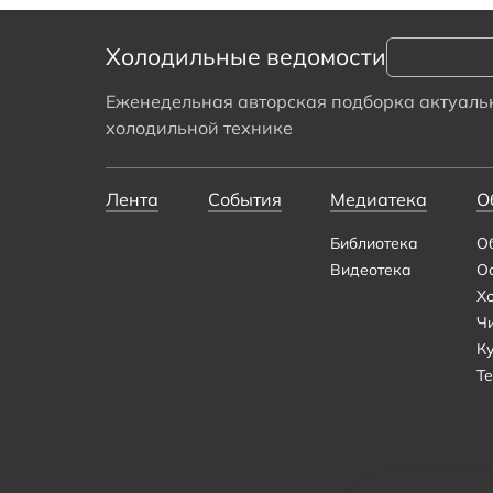
Холодильные ведомости
Еженедельная авторская подборка актуальн
холодильной технике
Лента
События
Медиатека
О
Библиотека
О
Видеотека
О
Х
Ч
К
Те