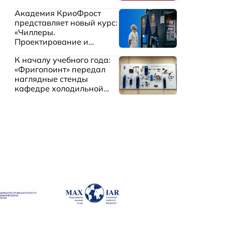
судоходства
Академия КриоФрост
представляет новый курс:
«Чиллеры.
Проектирование и
эксплуатация систем
К началу учебного года:
охлаждения жидкостей»
«Фригопоинт» передал
наглядные стенды
кафедре холодильной
техники МГТУ им.
Баумана