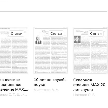
Статьи
Статьи
Статьи
10 лет на службе
ронежское
Северная
науке
гиональное
столица. МАХ 20
деление МАХ:
лет спустя
Мифтахов А. А.
оги и
Антипов С. Т., Шахов С. В.
Цветков О. Б.
рспективы