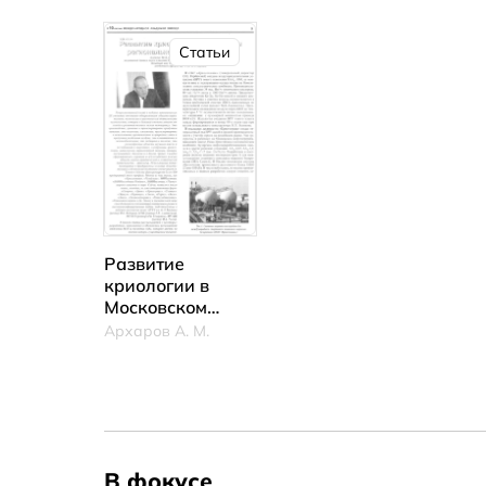
продуктов
Статьи
Развитие
криологии в
Московском
региональном
Архаров А. М.
отделении МАХ
В фокусе