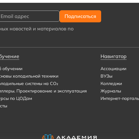
ых новостей и материалов по
бучение
Навигатор
б обучении
Ассоциации
сновы холодильной техники
ВУЗы
олодильные системы на CO₂
Колледжи
иллеры. Проектирование и эксплуатация
Журналы
урсы по ЦОДам
Интернет-портал
сты