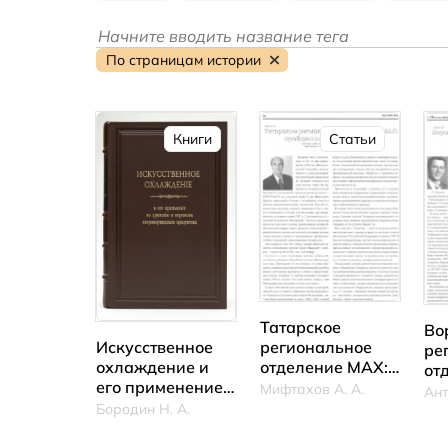
По страницам истории
Книги
Статьи
Татарское
Во
региональное
Искусственное
ре
отделение МАХ:
охлаждение и
от
пройденный путь
его применение к
Мифтахов А. А.
ит
и его итоги
хранению и
Бородин Н. А.
пе
перевозке
скоропортящихся