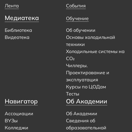
Лента
События
Медиатека
Обучение
Библиотека
Об обучении
Видеотека
Основы холодильной
техники
Холодильные системы на
CO₂
Чиллеры.
Проектирование и
эксплуатация
Курсы по ЦОДам
Тесты
Навигатор
Об Академии
Ассоциации
Об Академии
ВУЗы
Сведения об
Колледжи
образовательной