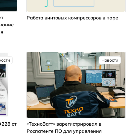
ет
Работа винтовых компрессоров в паре
ование
ия
мости
Новости
#228 от
«ТехноВатт» зарегистрировал в
Роспатенте ПО для управления