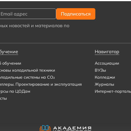
ых новостей и материалов по
бучение
Навигатор
б обучении
Ассоциации
сновы холодильной техники
ВУЗы
олодильные системы на CO₂
Колледжи
иллеры. Проектирование и эксплуатация
Журналы
урсы по ЦОДам
Интернет-портал
сты