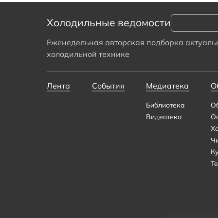
Холодильные ведомости
Еженедельная авторская подборка актуальн
холодильной технике
Лента
События
Медиатека
О
Библиотека
О
Видеотека
О
Х
Ч
К
Те