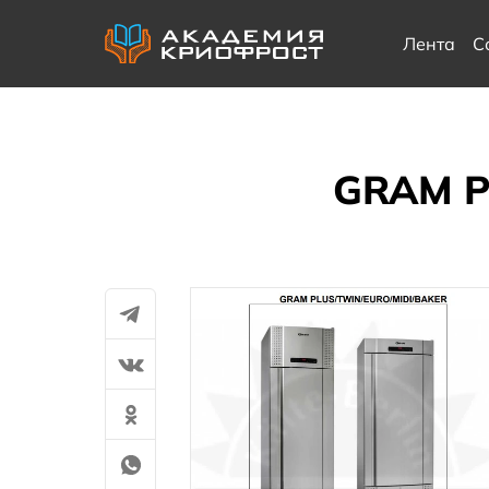
Лента
С
GRAM P