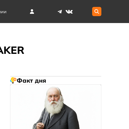
мии
AKER
Факт дня