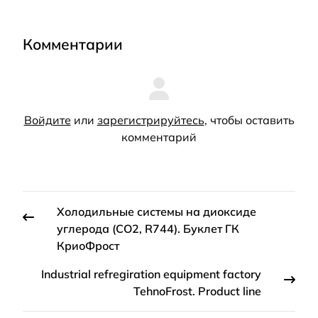
Комментарии
Войдите
или
зарегистрируйтесь
, чтобы оставить
комментарий
Холодильные системы на диоксиде
углерода (СО2, R744). Буклет ГК
КриоФрост
Industrial refregiration equipment factory
TehnoFrost. Product line