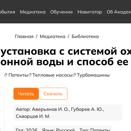
обытия
Медиатека
Обучение
Навигатор
Об Акаде
Главная
/
Медиатека
/
Библиотека
установка с системой 
онной воды и способ ее
Патенты
Тепловые насосы
Турбомашины
Читать
Скачать
Автор: Аверьянов И. О., Губарев А. Ю.,
Скворцов И. М.
Год: 2026
Язык: Русский
Тип: Патенты