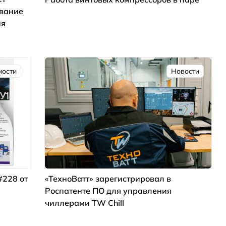
ование
ия
мости
Новости
#228 от
«ТехноВатт» зарегистрировал в
Роспатенте ПО для управления
чиллерами TW Chill