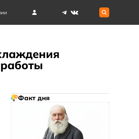
мии
охлаждения
 работы
Факт дня