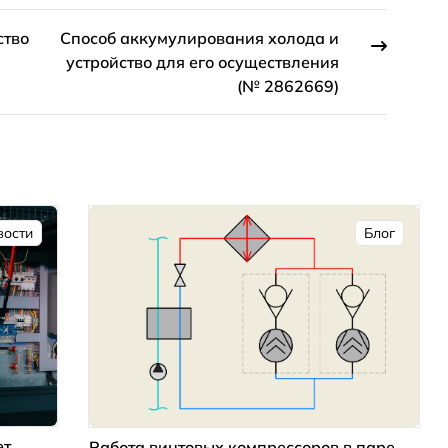
ство
Способ аккумулирования холода и
и
устройство для его осуществления
(№ 2862669)
вости
Блог
ет
Работа винтовых компрессоров в паре