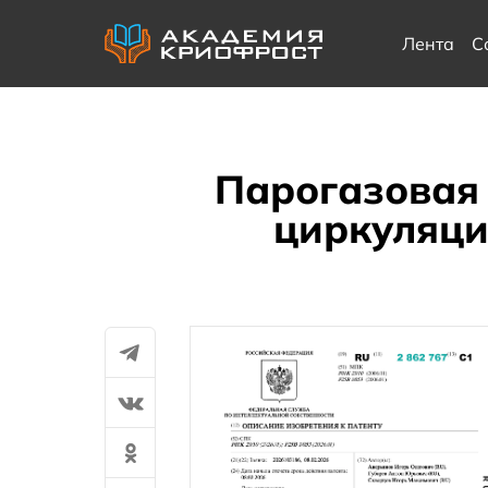
Лента
С
Парогазовая 
циркуляци