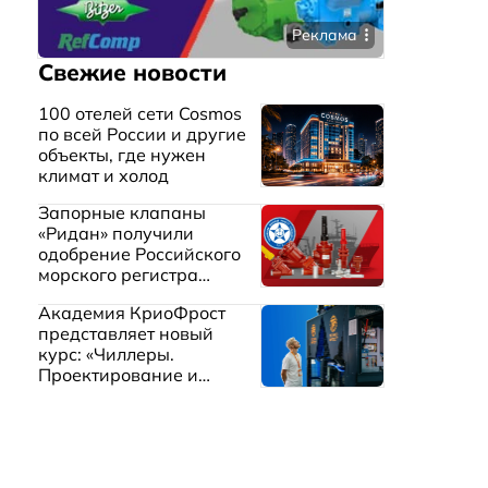
Реклама
Свежие новости
100 отелей сети Cosmos
по всей России и другие
объекты, где нужен
климат и холод
Запорные клапаны
«Ридан» получили
одобрение Российского
морского регистра
судоходства
Академия КриоФрост
представляет новый
курс: «Чиллеры.
Проектирование и
эксплуатация систем
охлаждения жидкостей»