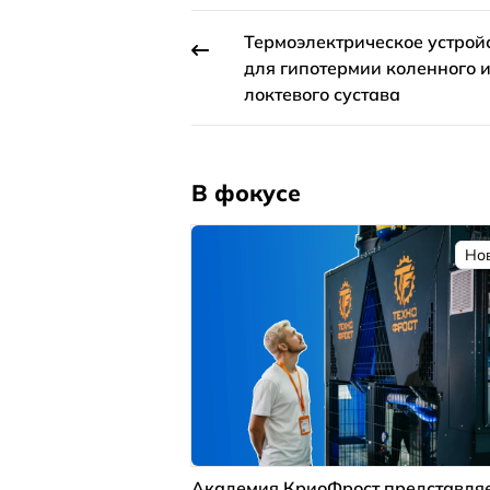
Термоэлектрическое устрой
для гипотермии коленного 
локтевого сустава
В фокусе
Но
Академия КриоФрост представля