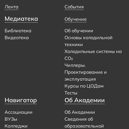
Лента
События
Медиатека
Обучение
Библиотека
Об обучении
Видеотека
Основы холодильной
техники
Холодильные системы на
CO₂
Чиллеры.
Проектирование и
эксплуатация
Курсы по ЦОДам
Тесты
Навигатор
Об Академии
Ассоциации
Об Академии
ВУЗы
Сведения об
Колледжи
образовательной