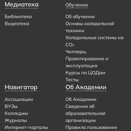
Медиатека
Обучение
Библиотека
Об обучении
Видеотека
Основы холодильной
техники
Холодильные системы на
CO₂
Чиллеры.
Проектирование и
эксплуатация
Курсы по ЦОДам
Тесты
Навигатор
Об Академии
Ассоциации
Об Академии
ВУЗы
Сведения об
Колледжи
образовательной
Журналы
организации
Интернет-порталы
Правила пользования