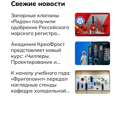
Свежие новости
Запорные клапаны
«Ридан» получили
одобрение Российского
морского регистра
судоходства
Академия КриоФрост
представляет новый
курс: «Чиллеры.
Проектирование и
эксплуатация систем
К началу учебного года:
охлаждения жидкостей»
«Фригопоинт» передал
наглядные стенды
кафедре холодильной
техники МГТУ им.
Баумана