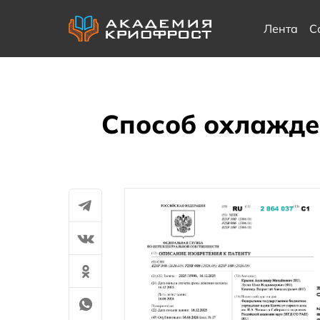
Лента
С
Способ охлажде