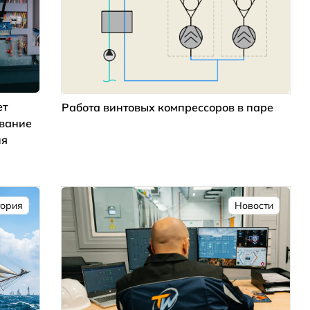
ет
Работа винтовых компрессоров в паре
ование
ия
тория
Новости