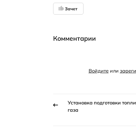
Зачет
Комментарии
Войдите
или
зареги
Установка подготовки топл
газа