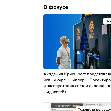
В фокусе
Но
Академия КриоФрост представля
новый курс: «Чиллеры. Проектир
и эксплуатация систем охлажден
жидкостей»
Холодильные ведо