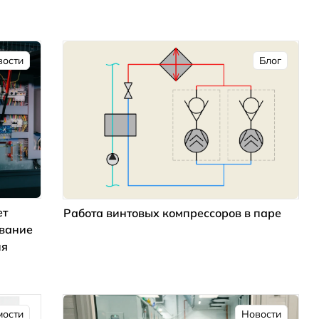
вости
Блог
ет
Работа винтовых компрессоров в паре
ование
ия
мости
Новости