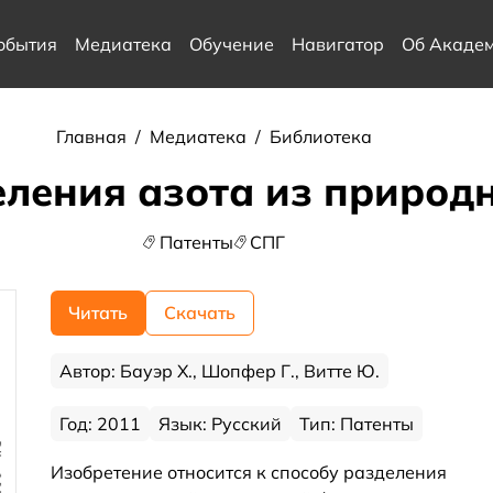
обытия
Медиатека
Обучение
Навигатор
Об Акаде
Главная
/
Медиатека
/
Библиотека
еления азота из природн
Патенты
СПГ
Читать
Скачать
Автор: Бауэр Х., Шопфер Г., Витте Ю.
Год: 2011
Язык: Русский
Тип: Патенты
Изобретение относится к способу разделения