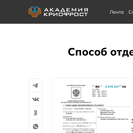
Лента
С
Способ отд