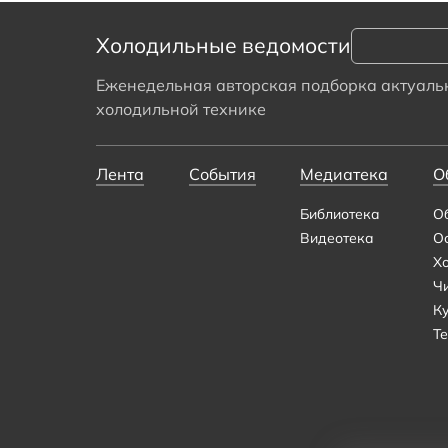
Холодильные ведомости
Еженедельная авторская подборка актуальн
холодильной технике
Лента
События
Медиатека
О
Библиотека
О
Видеотека
О
Х
Ч
К
Те