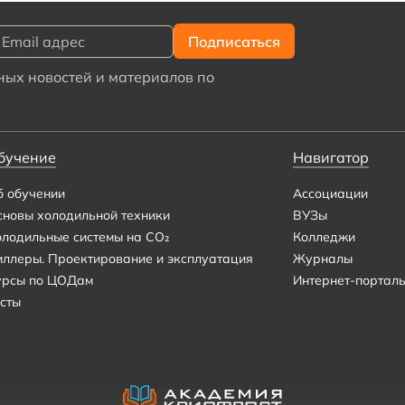
ых новостей и материалов по
бучение
Навигатор
б обучении
Ассоциации
сновы холодильной техники
ВУЗы
олодильные системы на CO₂
Колледжи
иллеры. Проектирование и эксплуатация
Журналы
урсы по ЦОДам
Интернет-портал
сты