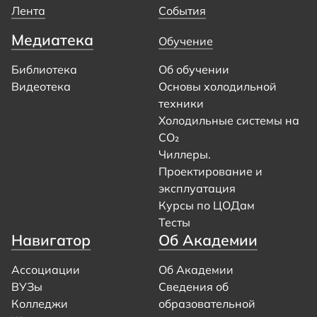
Лента
События
Медиатека
Обучение
Библиотека
Об обучении
Видеотека
Основы холодильной
техники
Холодильные системы на
CO₂
Чиллеры.
Проектирование и
эксплуатация
Курсы по ЦОДам
Тесты
Навигатор
Об Академии
Ассоциации
Об Академии
ВУЗы
Сведения об
Колледжи
образовательной