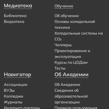
Медиатека
Обучение
Библиотека
Об обучении
Видеотека
Основы холодильной
техники
Холодильные системы на
CO₂
Чиллеры.
Проектирование и
эксплуатация
Курсы по ЦОДам
Тесты
Навигатор
Об Академии
Ассоциации
Об Академии
ВУЗы
Сведения об
Колледжи
образовательной
Журналы
организации
Интернет-порталы
Правила пользования