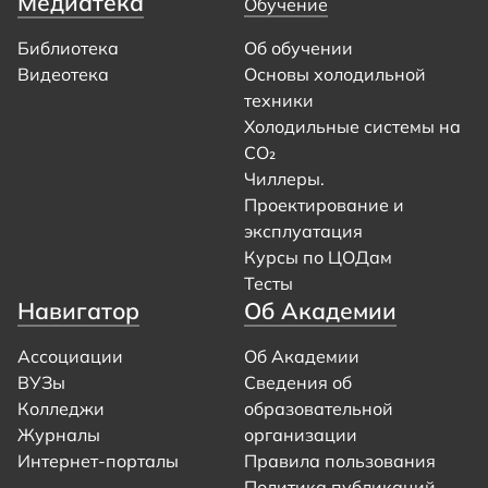
Медиатека
Обучение
Библиотека
Об обучении
Видеотека
Основы холодильной
техники
Холодильные системы на
CO₂
Чиллеры.
Проектирование и
эксплуатация
Курсы по ЦОДам
Тесты
Навигатор
Об Академии
Ассоциации
Об Академии
ВУЗы
Сведения об
Колледжи
образовательной
Журналы
организации
Интернет-порталы
Правила пользования
Политика публикаций