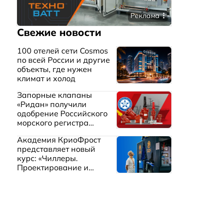
Реклама
Свежие новости
100 отелей сети Cosmos
по всей России и другие
объекты, где нужен
климат и холод
Запорные клапаны
«Ридан» получили
одобрение Российского
морского регистра
судоходства
Академия КриоФрост
представляет новый
курс: «Чиллеры.
Проектирование и
эксплуатация систем
охлаждения жидкостей»