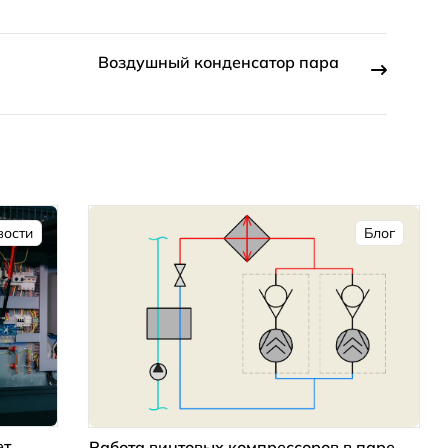
Воздушный конденсатор пара
вости
Блог
ет
Работа винтовых компрессоров в паре