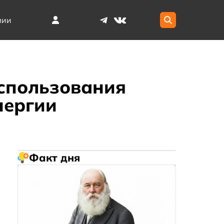
мии
использования
нергии
Факт дня