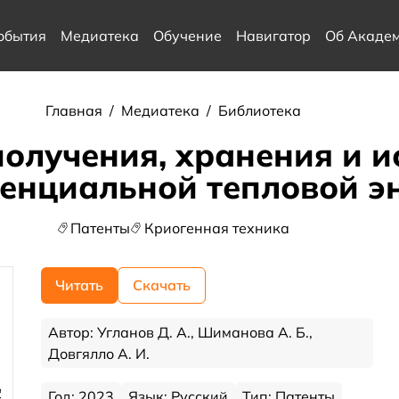
обытия
Медиатека
Обучение
Навигатор
Об Акаде
Главная
/
Медиатека
/
Библиотека
получения, хранения и 
енциальной тепловой э
Патенты
Криогенная техника
Читать
Скачать
Автор: Угланов Д. А., Шиманова А. Б.,
Довгялло А. И.
Год: 2023
Язык: Русский
Тип: Патенты