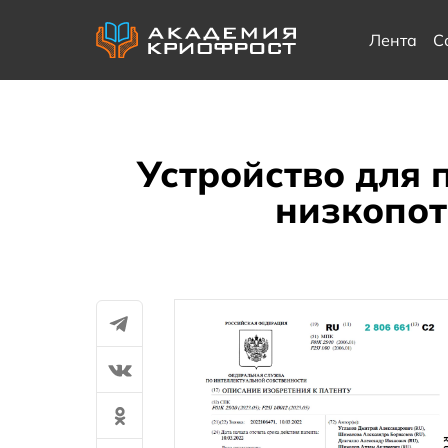
Лента
С
Устройство для 
низкопот