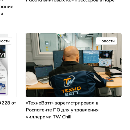
ование
ия
мости
Новости
#228 от
«ТехноВатт» зарегистрировал в
Роспатенте ПО для управления
чиллерами TW Chill