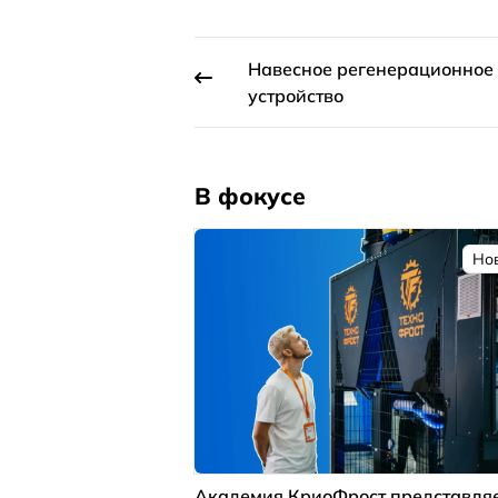
Навесное регенерационное
устройство
В фокусе
Но
Академия КриоФрост представля