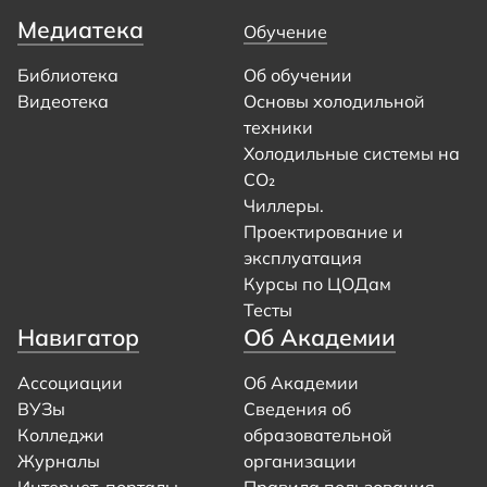
Медиатека
Обучение
Библиотека
Об обучении
Видеотека
Основы холодильной
техники
Холодильные системы на
CO₂
Чиллеры.
Проектирование и
эксплуатация
Курсы по ЦОДам
Тесты
Навигатор
Об Академии
Ассоциации
Об Академии
ВУЗы
Сведения об
Колледжи
образовательной
Журналы
организации
Интернет-порталы
Правила пользования