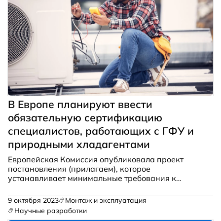
В Европе планируют ввести
обязательную сертификацию
специалистов, работающих с ГФУ и
природными хладагентами
Европейская Комиссия опубликовала проект
постановления (прилагаем), которое
устанавливает минимальные требования к
программам сертификации специалистов,
работающих с природными хладагентами, в
9 октября 2023
Монтаж и эксплуатация
частности, с CO2 (R744), углеводородами и
Научные разработки
аммиаком (R717), а также с ГФУ-хладагентами.