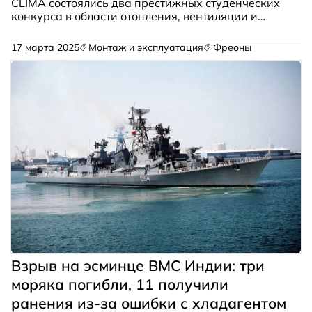
CLIMA состоялись два престижных студенческих
конкурса в области отопления, вентиляции и
кондиционирования воздуха (HVAC) — REHVA
Student Competition и HVAC World Student
17 марта 2025
Монтаж и эксплуатация
Фреоны
Competition.
Взрыв на эсминце ВМС Индии: три
моряка погибли, 11 получили
ранения из-за ошибки с хладагентом