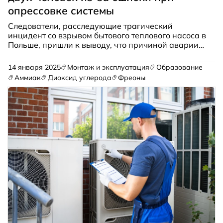
опрессовке системы
Следователи, расследующие трагический
инцидент со взрывом бытового теплового насоса в
Польше, пришли к выводу, что причиной аварии
стало использование кислорода вместо
нереактивного газа при опрессовке системы.
14 января 2025
Монтаж и эксплуатация
Образование
Аммиак
Диоксид углерода
Фреоны