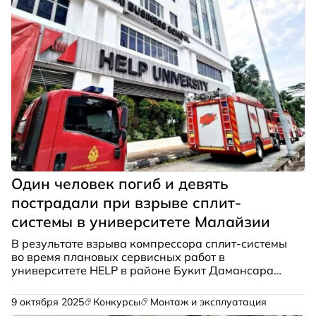
Один человек погиб и девять
пострадали при взрыве сплит-
системы в университете Малайзии
В результате взрыва компрессора сплит-системы
во время плановых сервисных работ в
университете HELP в районе Букит Дамансара
(Куала-Лумпур) погиб один человек, еще девять
получили ранения.
9 октября 2025
Конкурсы
Монтаж и эксплуатация