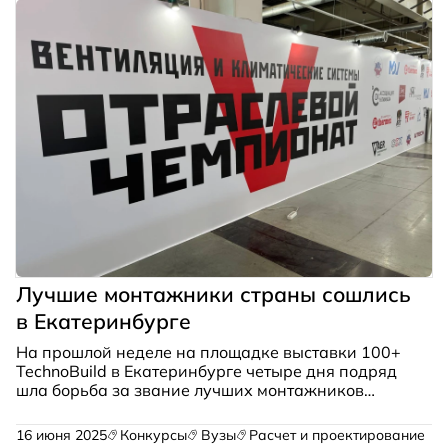
Лучшие монтажники страны сошлись
в Екатеринбурге
На прошлой неделе на площадке выставки 100+
TechnoBuild в Екатеринбурге четыре дня подряд
шла борьба за звание лучших монтажников
климатической техники. В чемпионате приняли
участие 33 команды — профессиональные
16 июня 2025
Конкурсы
Вузы
Расчет и проектирование
бригады и студенты профильных колледжей.