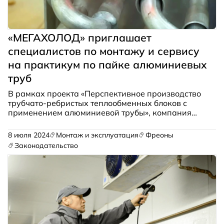
«МЕГАХОЛОД» приглашает
специалистов по монтажу и сервису
на практикум по пайке алюминиевых
труб
В рамках проекта «Перспективное производство
трубчато-ребристых теплообменных блоков с
применением алюминиевой трубы», компания
«Мегахолод» приглашает специалистов
монтажно-сервисных групп для получения
8 июля 2024
Монтаж и эксплуатация
Фреоны
навыков пайки алюминиевых труб на свою
Законодательство
производственную площадку.