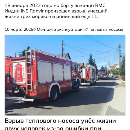
18 января 2022 года на борту эсминца ВМС
Индии INS Ranvir произошел взрыв, унесший
жизни трех моряков и ранивший еще 11.
Расследование инцидента длилось три года. Как
сообщает Hindustan Times, причиной трагедии
10 марта 2025
Монтаж и эксплуатация
Тепловые насосы
стал неподходящий хладагент, использованный в
системе кондиционирования воздуха.
Взрыв теплового насоса унёс жизни
двух человек из-за ошибки при