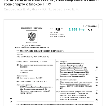
транспорту с блоком ГФУ
Сыроватка В. А., Ясьян Ю. П., Берестенко Е. Н.
Патенты