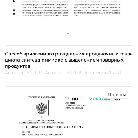
Способ криогенного разделения продувочных газов
цикла синтеза аммиака с выделением товарных
продуктов
Астановский Д. Л., Астановский Л. З., Астановский И. Д.
Патенты