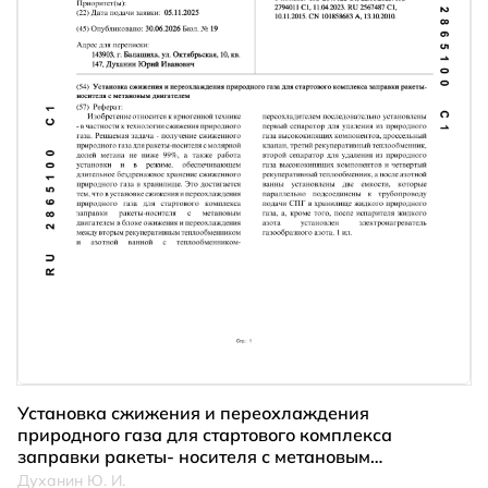
Установка сжижения и переохлаждения
природного газа для стартового комплекса
заправки ракеты- носителя с метановым
двигателем
Духанин Ю. И.