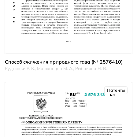
Способ сжижения природного газа (№ 2576410)
Рудницки Р. К., Машканцев М. А., Рыбакова Н. В.
Патенты