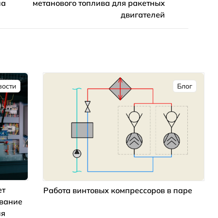
па
метанового топлива для ракетных
двигателей
вости
Блог
ет
Работа винтовых компрессоров в паре
ование
ия